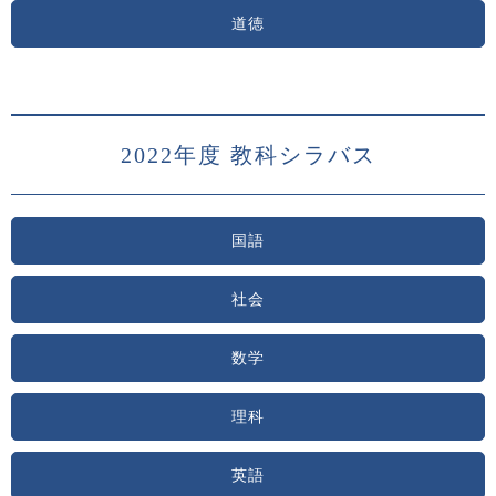
道徳
2022年度 教科シラバス
国語
社会
数学
理科
英語